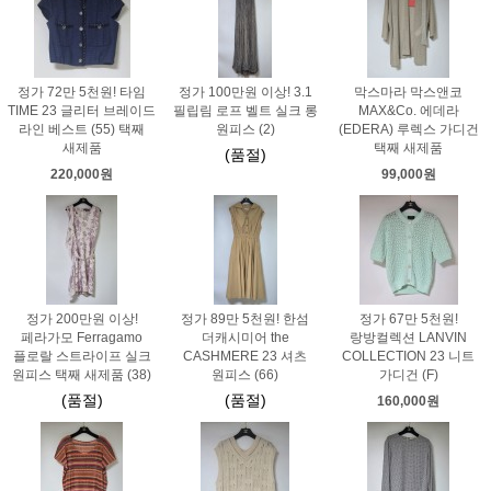
정가 72만 5천원! 타임
정가 100만원 이상! 3.1
막스마라 막스앤코
TIME 23 글리터 브레이드
필립림 로프 벨트 실크 롱
MAX&Co. 에데라
라인 베스트 (55) 택째
원피스 (2)
(EDERA) 루렉스 가디건
새제품
택째 새제품
(품절)
220,000원
99,000원
정가 200만원 이상!
정가 89만 5천원! 한섬
정가 67만 5천원!
페라가모 Ferragamo
더캐시미어 the
랑방컬렉션 LANVIN
플로랄 스트라이프 실크
CASHMERE 23 셔츠
COLLECTION 23 니트
원피스 택째 새제품 (38)
원피스 (66)
가디건 (F)
(품절)
(품절)
160,000원