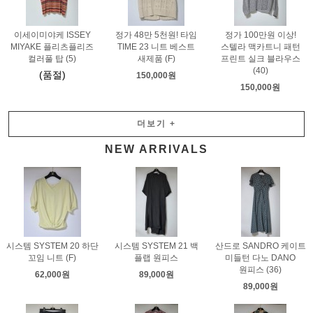
이세이미야케 ISSEY
정가 48만 5천원! 타임
정가 100만원 이상!
MIYAKE 플리츠플리즈
TIME 23 니트 베스트
스텔라 맥카트니 패턴
컬러풀 탑 (5)
새제품 (F)
프린트 실크 블라우스
(40)
(품절)
150,000원
150,000원
더보기
+
NEW ARRIVALS
시스템 SYSTEM 20 하단
시스템 SYSTEM 21 백
산드로 SANDRO 케이트
꼬임 니트 (F)
플랩 원피스
미들턴 다노 DANO
원피스 (36)
62,000원
89,000원
89,000원