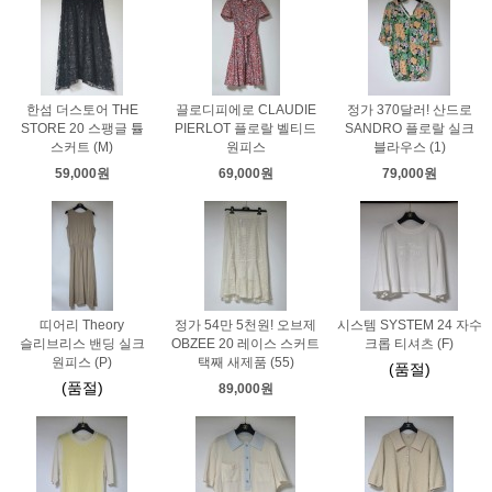
한섬 더스토어 THE
끌로디피에로 CLAUDIE
정가 370달러! 산드로
STORE 20 스팽글 튤
PIERLOT 플로랄 벨티드
SANDRO 플로랄 실크
스커트 (M)
원피스
블라우스 (1)
59,000원
69,000원
79,000원
띠어리 Theory
정가 54만 5천원! 오브제
시스템 SYSTEM 24 자수
슬리브리스 밴딩 실크
OBZEE 20 레이스 스커트
크롭 티셔츠 (F)
원피스 (P)
택째 새제품 (55)
(품절)
(품절)
89,000원