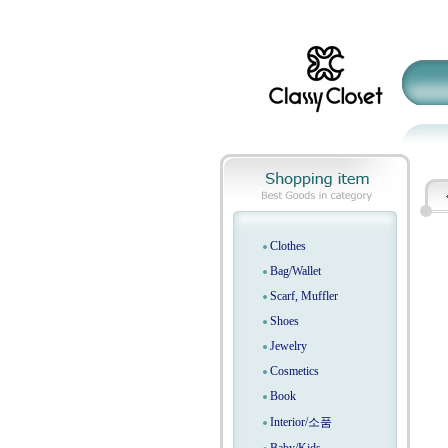
Clothes
Bag/Wallet
Scarf, Muffler
Shoes
Jewelry
Cosmetics
Book
Interior/소품