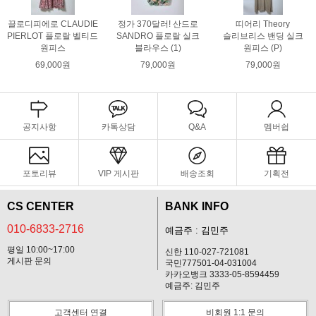
끌로디피에로 CLAUDIE
정가 370달러! 산드로
띠어리 Theory
PIERLOT 플로랄 벨티드
SANDRO 플로랄 실크
슬리브리스 밴딩 실크
원피스
블라우스 (1)
원피스 (P)
69,000원
79,000원
79,000원
공지사항
카톡상담
Q&A
멤버쉽
포토리뷰
VIP 게시판
배송조회
기획전
CS CENTER
BANK INFO
010-6833-2716
예금주 : 김민주
평일 10:00~17:00
신한 110-027-721081
게시판 문의
국민777501-04-031004
카카오뱅크 3333-05-8594459
예금주: 김민주
고객센터 연결
비회원 1:1 문의