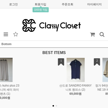
로그인
회원가입
주문조회
마이페이지
1000원 적립
Bottom
BEST ITEMS
1
2
3
산드로 SANDRO FANNY
정가 94만 5천원! 마인 MI
이세이미야케 플리츠플리
니트 원피스 (2)
NE 19 체크 니팅 코트
즈 PLEATS PLEASE 스
69,000원
89,000원
트라이프 원피스 (3)
185,000원