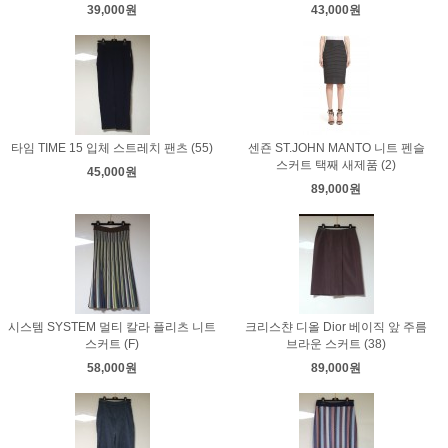
39,000원
43,000원
타임 TIME 15 입체 스트레치 팬츠 (55)
센죤 ST.JOHN MANTO 니트 펜슬
스커트 택째 새제품 (2)
45,000원
89,000원
시스템 SYSTEM 멀티 칼라 플리츠 니트
크리스챤 디올 Dior 베이직 앞 주름
스커트 (F)
브라운 스커트 (38)
58,000원
89,000원