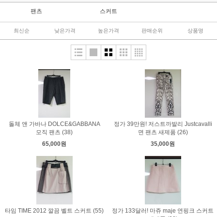
팬츠
스커트
최신순
낮은가격
높은가격
판매순위
상품명
돌체 앤 가바나 DOLCE&GABBANA
정가 39만원! 저스트까발리 Justcavalli
모직 팬츠 (38)
면 팬츠 새제품 (26)
65,000원
35,000원
타임 TIME 2012 깔끔 벨트 스커트 (55)
정가 133달러! 마쥬 maje 연핑크 스커트