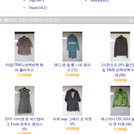
Top(3967)
Bottom(902)
Outer(1412)
총
7802
개의 상품이 진열되어 있습니다.
높
타임(TIME) 반짝반짝 화
앤디 앤 뎁 롱 니트 원피
[시즌오프 20% 할인]
려 블라우스
스 (55)
임 TIME 반짝반짝 
32,000원
33,000원
넥 (90)
36,000원
DVF 다이앤 본 퍼스텐버
마쥬 maje 그레이 모 자켓
에스까다 ESCADA 
(0)
그 Yvette 트위드 원피스
늬 면 자켓 (40)
50,000원
(6)
32,000원
65,000원