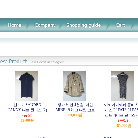
산드로 SANDRO
정가 94만 5천원! 마인
이세이미야케 플리
FANNY 니트 원피스 (2)
MINE 19 체크 니팅 코트
리즈 PLEATS PLEA
(품절)
89,000원
스트라이프 원피스 (
69,000원
(품절)
185,000원