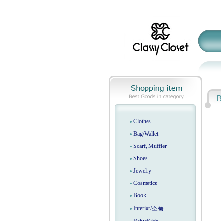
Clothes
Bag/Wallet
Scarf, Muffler
Shoes
Jewelry
Cosmetics
Book
Interior/소품