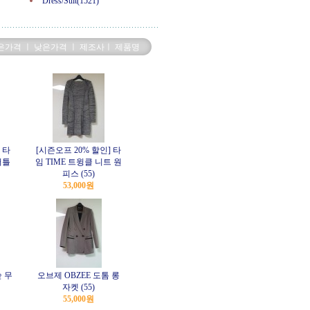
Dress/Suit(1521)
은가격
ㅣ
낮은가격
ㅣ
제조사
ㅣ
제품명
 타
[시즌오프 20% 할인] 타
터틀
임 TIME 트윙클 니트 원
피스 (55)
53,000원
숲 무
오브제 OBZEE 도톰 롱
자켓 (55)
55,000원