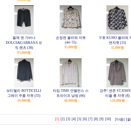
돌체 앤 가바나
손정완 플라워 자켓
구호 KUHO 플라워 
(44~55)
DOLCE&GABBANA 모
면자켓 (55)
35,000원
직 팬츠 (38)
35,000원
65,000원
보티첼리 BOTTICELLI
타임 TIME 언밸런스 스
강추! 센죤 ST.JOHN
그레이 주름 자켓 (55)
트라이프 남방 (66)
티플 롱 자켓 (8)
39,000원
48,000원
128,000원
[1]
[2]
[3]
[4]
[5]
[6]
[7]
[8]
[9]
[10]
[다음]
[끝