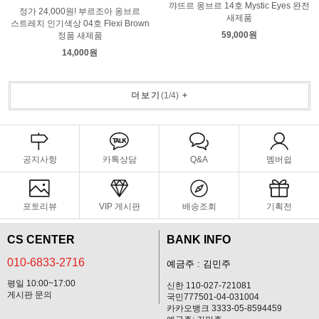
꺄뜨르 옹브르 14호 Mystic Eyes 완전
정가 24,000원! 부르조아 옹브르
새제품
스트레치 인기색상 04호 Flexi Brown
59,000원
정품 새제품
14,000원
더보기
(
1
/
4
)
+
공지사항
카톡상담
Q&A
멤버쉽
포토리뷰
VIP 게시판
배송조회
기획전
CS CENTER
BANK INFO
010-6833-2716
예금주 : 김민주
평일 10:00~17:00
신한 110-027-721081
게시판 문의
국민777501-04-031004
카카오뱅크 3333-05-8594459