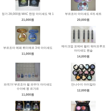
정가 28,000원 MAC 한정 아이섀도 택 1
부르조아 아이섀도 4개 세트
21,000원
20,000원
메이크업 포에버 펄리 워터프루프
부르조아 에페 뤼미에르 3색 아이섀도
아이섀도 펜슬
11,000원
14,000원
파격가! 부르조아 펄 파우더 아이섀도
안나수이 아이칼라
수이베 몽 르갸르
12,000원
11,000원