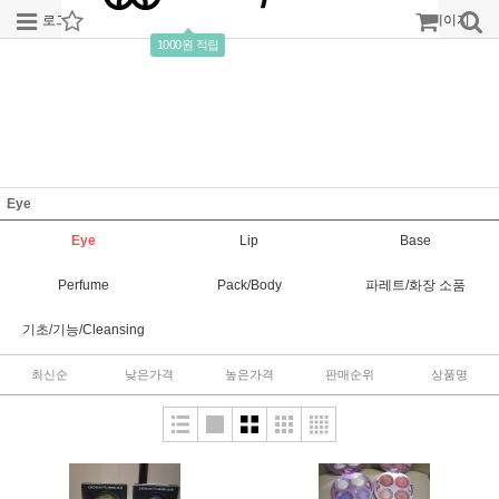
로그인
회원가입
주문조회
마이페이지
1000원 적립
Eye
Eye
Lip
Base
Perfume
Pack/Body
파레트/화장 소품
기초/기능/Cleansing
최신순
낮은가격
높은가격
판매순위
상품명