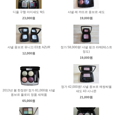
디올 구형 아이섀도 택1
샤넬 레 꺄뜨르 옹브르 섀도
23,000원
19,000원
샤넬 옹브르 유니끄 03호 AZUR
정가 58,000원! 샤넬 핑크 라메(테스트
정도)
12,000원
19,000원
정가 42,000원! 샤넬 옹브르 에쌍씨엘
2013년 봄 한정판! 정가 81,000원 샤넬
새도 43 시나몬
옹브르 플로리 정품 새제품
21,000원
65,000원