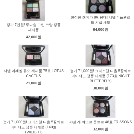
한정판 최저가 8만원대! 샤넬 4 플뢰르
드 샤넬 섀도
정가 7만원! 루나솔 그린 코랄 정품
64,000원
새제품
42,000원
샤넬 이레엘 듀오 새제품 75호 LOTUS
정가 71,000원! 크리스챤 디올 5꿀뢰르
CACTUS
아이섀도 정품 새제품 (173호 NIGHT
BUTTERFLY)
21,000원
38,000원
정가 71,000원! 크리스챤 디올 5꿀뢰르
샤넬 레 꺄뜨르 옹브르 46호 FRISSONS
아이섀도 정품 새제품 (140호
32,000원
TWILIGHT)