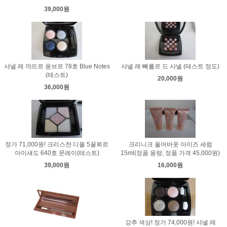
39,000원
샤넬 레 꺄뜨르 옹브르 78호 Blue Notes
샤넬 레 뻬를르 드 샤넬 (테스트 정도)
(테스트)
20,000원
36,000원
정가 71,000원! 크리스챤 디올 5꿀뢰르
크리니크 올어바웃 아이즈 세럼
아이섀도 640호 문레이(테스트)
15ml(정품 용량, 정품 가격 45,000원)
39,000원
16,000원
강추 색상! 정가 74,000원! 샤넬 레